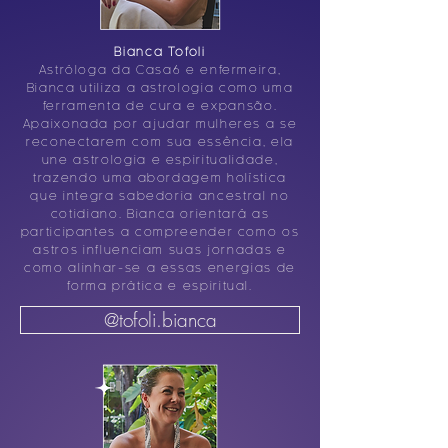
Bianca Tofoli
Astróloga da Casa6 e enfermeira,
Bianca utiliza a astrologia como uma
ferramenta de cura e expansão.
Apaixonada por ajudar mulheres a se
reconectarem com sua essência, ela
une astrologia e espiritualidade,
trazendo uma abordagem holística
que integra sabedoria ancestral no
cotidiano. Bianca orientará as
participantes a compreender como os
astros influenciam suas jornadas e
como alinhar-se a essas energias de
forma prática e espiritual.
@tofoli.bianca