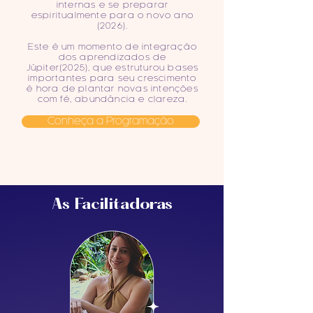
internas e se preparar
espiritualmente para o novo ano
(2026).
Este é um momento de integração
dos aprendizados de
Júpiter(2025), que estruturou bases
importantes para seu crescimento
é hora de plantar novas intenções
com fé, abundância e clareza.
Conheça a Programação
As Facilitadoras