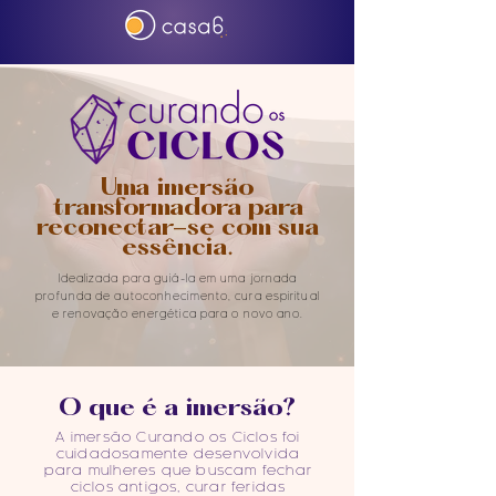
Uma imersão
transformadora para
reconectar-se com sua
essência.
Idealizada para guiá-la em uma jornada
profunda de autoconhecimento, cura espiritual
e renovação energética para o novo ano.
O que é a imersão?
A imersão Curando os Ciclos foi
cuidadosamente desenvolvida
para mulheres que buscam fechar
ciclos antigos, curar feridas