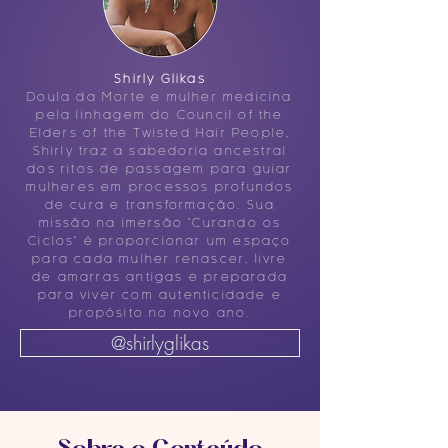
Shirly Glikas
Doula da Morte e mulher medicina
pela linhagem do Council of the
Elders of the Twisted Hair People,
Shirly traz a sabedoria ancestral
dos ritos de passagem para guiar
mulheres em processos profundos
de cura e transformação. Sua
missão na imersão "Curando os
Ciclos" é proporcionar um espaço
para cada mulher renascer, livre
de amarras antigas e preparada
para viver com autenticidade e
propósito no novo ano.
@shirlyglikas