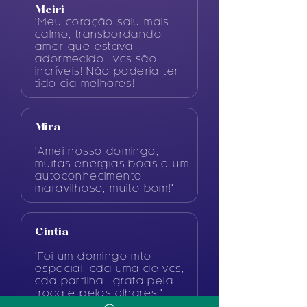
Meiri
"Meu coração saiu mais
calmo, transbordando
amor que estava
adormecido...vcs são
incríveis! Não poderia ter
tido cia melhores!
Mira
"Amei nosso domingo,
muitas energias boas e um
autoconhecimento
maravilhoso, muito bom!"
Cintia
"Foi um domingo mto
especial, cda uma de vcs,
cda partilha...grata pela
troca e pelos olhares!"