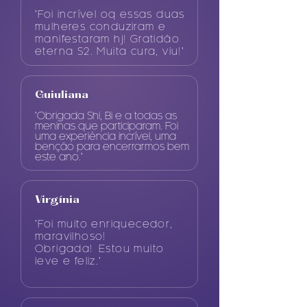
"Foi incrível oq essas duas
mulheres conduziram e
manifestaram hj! Gratidão
eterna S2. Muita cura, viu!"
Guiuliana
"Obrigada Shi, Bi e a todas as
meninas que participaram. Foi
uma experiência incrível, uma
benção para encerrarmos bem
este ano."
Virgínia
"Foi muito enriquecedor,
maravilhoso!
Obrigada!
Estou muito
leve e feliz."